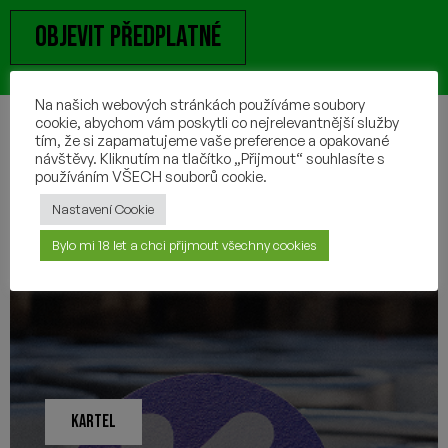
objevit předplatné
Na našich webových stránkách používáme soubory
cookie, abychom vám poskytli co nejrelevantnější služby
tím, že si zapamatujeme vaše preference a opakované
návštěvy. Kliknutím na tlačítko „Přijmout“ souhlasíte s
používáním VŠECH souborů cookie.
Nastavení Cookie
Bylo mi 18 let a chci přijmout všechny cookies
KARTEL