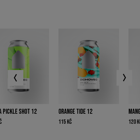
ICKLE SHOT 12
ORANGE TIDE 12
MANGO S
115
Kč
120
Kč