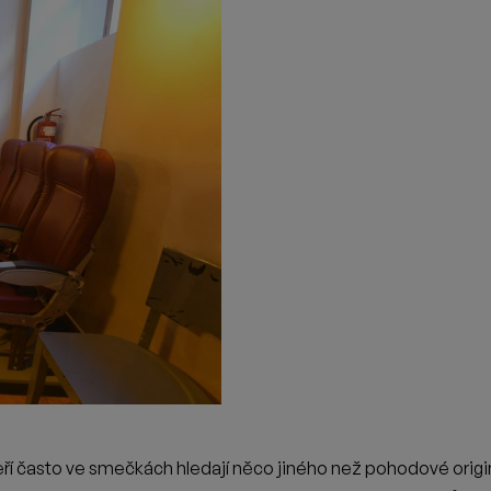
#2 TÝDEN POTÉ – PIVOVAR PO BEER FESTU,
KTE...
Po zrušeném sobotním Beer Festu jsme všichni byli malinko
smutní. Týden nám ale připomněl, jak skvělý máme tým i
fanoušky a tak...
22. 9. 2024
·
|
Z Pivovaru