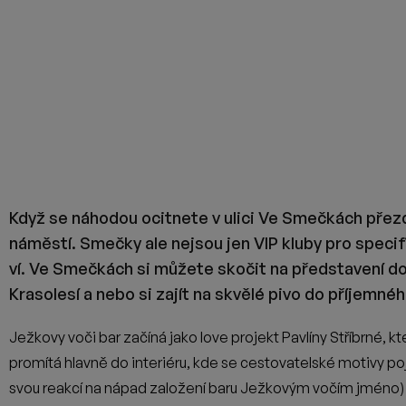
Na začátku existence Ježkových vočí ale padlo ještě jedno 
radaru náš pivovar už tehdy v roce 2018 a v době, kdy ještě
chce čepovat výhradně naše pivo, byl pro nás poměrně zjeven
nám velmi pomohlo náš zásah v Praze rozvinout a za to jsm
pivovaru od té doby v Ježkových vočích tečou nonstop na tře