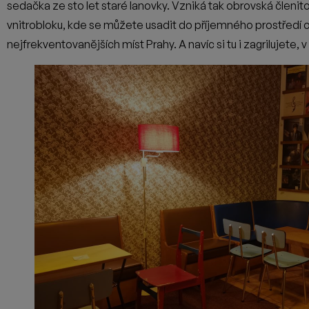
V průběhu let se v Ježkových očích pořádně makalo na interié
pouze u tématiky dopravních prostředků. K pivu, vínu, kokte
sedačkách nebo holičských křeslech. S úpravou a realizací Pa
takhle množství instalací, například stěna pokrytá deseti tisíc