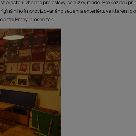
ru, a stále maká, tahle práce nikdy neustává. Postupně přibýv
jlům a drobnému občerstvení v podobě tapas se tu můžete posad
vlíniných vizí jí pomáhá její manžel Pavel, s kterým bar prov
i pivních zátek.