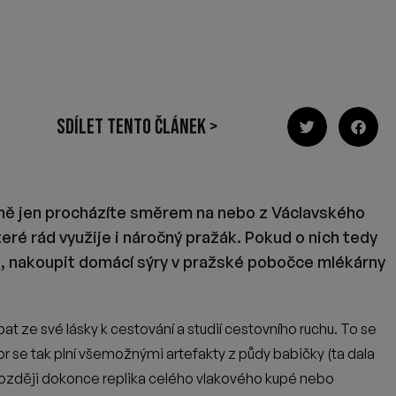
jmě díky svým cestovatelským zkušenostem měla Pavlína na
ů, poptala naše pivo. Podnik u Václavského náměstí, který
ás konečně důvod vozit naše pivo do Prahy pravidelně. To
u značku muselo být opravdu náročné. Piva z našeho
stálý podnik v hlavním městě.