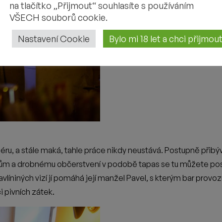
na tlačítko „Přijmout“ souhlasíte s používáním
VŠECH souborů cookie.
Nastavení Cookie
Bylo mi 18 let a chci přijmo
MOHLO BY VÁS ZAJÍMAT
Z PIVOVARU