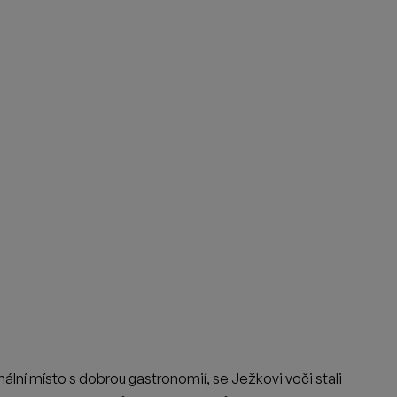
NA VÝLET: LVOV
Na začátku září jsme se podívali do Lvova. Bylo to na popud
Ládi Vrtiše z pivovaru Raven, který mi při náhodném setkání...
29. 9. 2023
·
Adam Huml
|
Téma
,
Cestování