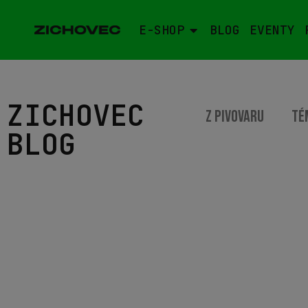
E-SHOP
BLOG
EVENTY
Když se náhodou ocitnete v ulici Ve Smečkách přez
náměstí. Smečky ale nejsou jen VIP kluby pro specifi
ví. Ve Smečkách si můžete skočit na představení d
Krasolesí a nebo si zajít na skvělé pivo do příjemné
Ježkovy voči bar začíná jako love projekt Pavlíny Stříbrné, kt
promítá hlavně do interiéru, kde se cestovatelské motivy pojí
svou reakcí na nápad založení baru Ježkovým vočím jméno) a
sedačka ze sto let staré lanovky. Vzniká tak obrovská členito
vnitrobloku, kde se můžete usadit do příjemného prostředí
nejfrekventovanějších míst Prahy. A navíc si tu i zagrilujete, 