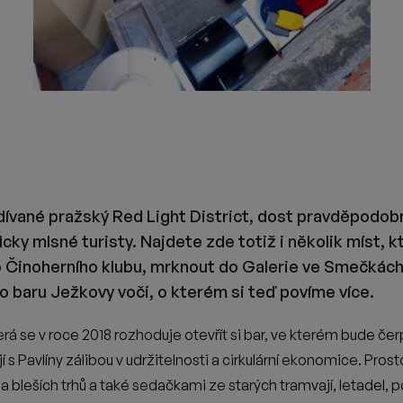
rozhodnutí, které velmi ovlivnilo nás, pivovar Zichovec. Zře
 opravdu nebyly malé pivovary běžnou součástí nápojových lístk
ím a když jsme si plácli na to, že se tak stane, byl to pro n
e velmi vděční. Hlavně proto, že prodávat z počátku neznámo
ch pípách a jde o takový perpetuální tap-takeover, náš první 