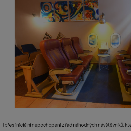
PIVNÍ VADY: OXIDACE
Oxidace je projev, který ochutná každý z nás, jde totiž o
přirozenou budoucnost každého piva a je to tedy hlavní
působitel faktu,...
7. 8. 2023
·
Adam Huml
|
Téma