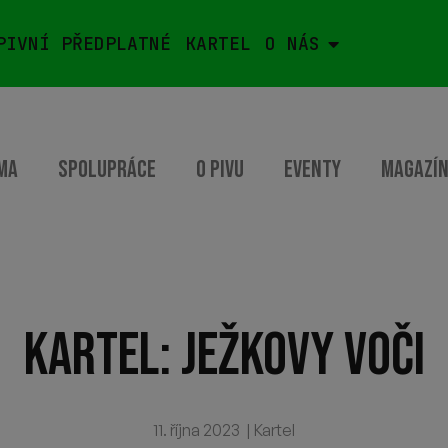
PIVNÍ PŘEDPLATNÉ
KARTEL
O NÁS
dívané pražský Red Light District, dost pravděpodo
cky mlsné turisty. Najdete zde totiž i několik míst, k
o Činoherního klubu, mrknout do Galerie ve Smečkác
ho baru Ježkovy voči, o kterém si teď povíme více.
erá se v roce 2018 rozhoduje otevřít si bar, ve kterém bude čer
 s Pavlíny zálibou v udržitelnosti a cirkulární ekonomice. Pros
 bleších trhů a také sedačkami ze starých tramvají, letadel,
st prostoru vhodná pro oslavy, schůzky, rande. Pro každou příle
 originálního improvizovaného sezení a exteriéru, ve kterém
v centru Prahy, přesně tak.