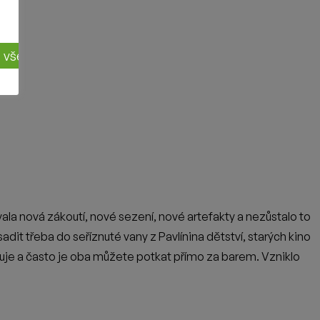
ut všechny cookies
DALŠÍ ČLÁNEK
Kartel: Beervana
CESTOVÁNÍ
TÉMA