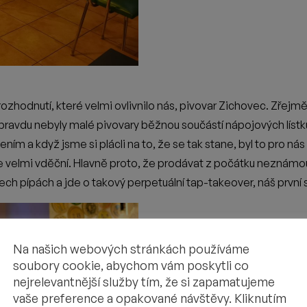
eří často ve smečkách hledají něco jiného než pohodové origin
Na našich webových stránkách používáme
soubory cookie, abychom vám poskytli co
o často slouží k pořádání malých i velkých oslav, večírků, al
nejrelevantnější služby tím, že si zapamatujeme
 velká základna štamgastů. My hlavně chceme ještě jednou vyjád
vaše preference a opakované návštěvy. Kliknutím
 výletě ochutnala našeho polotmavého Magora, zachutnal jí na 