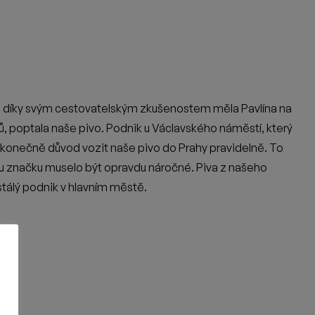
ální místo s dobrou gastronomií, se Ježkovi voči stali
e i klidných dýchánků. Zajít si sem můžete už odpoledne na
řit vděk, za průkopnictví a práci, kterou si Pavlína s
tolik, že spolu již 5 let spolupracujeme.