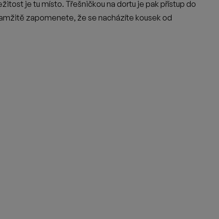
ala nová zákoutí, nové sezení, nové artefakty a nezůstalo to
it třeba do seříznuté vany z Pavlínina dětství, starých kino
ozuje a často je oba můžete potkat přímo za barem. Vzniklo