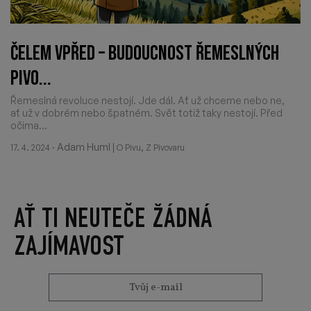
ČELEM VPŘED – BUDOUCNOST ŘEMESLNÝCH
PIVO...
Řemeslná revoluce nestojí. Jde dál. Ať už chceme nebo ne,
ať už v dobrém nebo špatném. Svět totiž taky nestojí. Před
očima...
·
Adam Huml
|
,
17. 4. 2024
O Pivu
Z Pivovaru
AŤ TI NEUTEČE ŽÁDNÁ
ZAJÍMAVOST