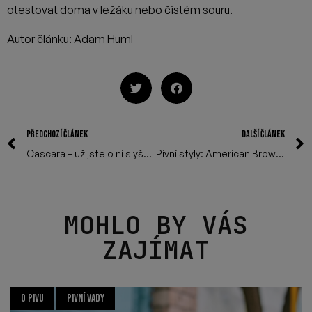
otestovat doma v ležáku nebo čistém souru.
Autor článku: Adam Huml
PŘEDCHOZÍ ČLÁNEK
DALŠÍ ČLÁNEK
Cascara – už jste o ní slyšeli?
Pivní styly: American Brown Ale
MOHLO BY VÁS
ZAJÍMAT
O PIVU
PIVNÍ VADY