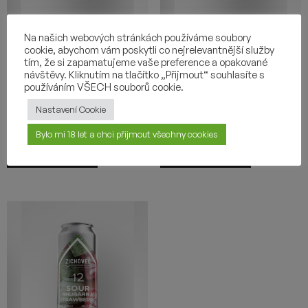
LIKE A PICKLE SHOT 12
LAVENDER 12
Na našich webových stránkách používáme soubory
cookie, abychom vám poskytli co nejrelevantnější služby
GOSE
GOSE
tím, že si zapamatujeme vaše preference a opakované
návštěvy. Kliknutím na tlačítko „Přijmout“ souhlasíte s
115
Kč
115
Kč
používáním VŠECH souborů cookie.
-
+
-
+
Nastavení Cookie
Bylo mi 18 let a chci přijmout všechny cookies