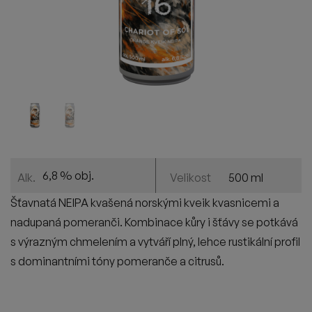
6,8 % obj.
500 ml
Alk.
Velikost
Šťavnatá NEIPA kvašená norskými kveik kvasnicemi a
nadupaná pomeranči. Kombinace kůry i šťávy se potkává
s výrazným chmelením a vytváří plný, lehce rustikální profil
s dominantními tóny pomeranče a citrusů.