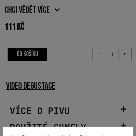
Chci vědět více
111
Kč
DO KOŠÍKU
-
+
VIDEO DEGUSTACE
VÍCE O PIVU
POUŽITÉ CHMELY