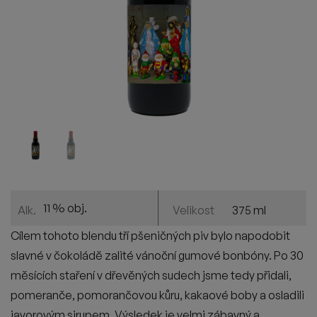
11 % obj.
375 ml
Alk.
Velikost
Cílem tohoto blendu t
ř
í p
š
eni
č
ných piv bylo napodobit
slavné v
č
okolád
ě
zalité váno
č
ní gumové bonb
ón
y. Po 30
m
ě
sících sta
ř
ení v d
ř
ev
ě
ných sudech jsme tedy p
ř
idali,
pomeran
č
e, pomoran
č
ovou k
ů
ru, kakaové boby a osladili
javorovým sirupem. Výsledek je velmi zábavný a