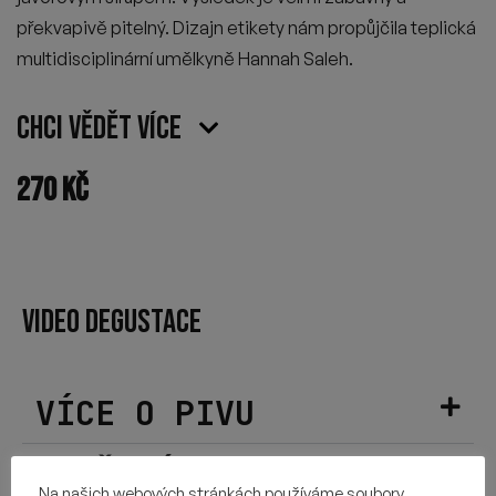
p
ř
ekvapiv
ě
pitelný. Dizajn etikety nám prop
ů
j
č
ila teplická
multidisciplinární um
ě
lkyn
ě
Hannah Saleh.
Chci vědět více
270
Kč
VIDEO DEGUSTACE
VÍCE O PIVU
POUŽITÉ CHMELY
Na našich webových stránkách používáme soubory