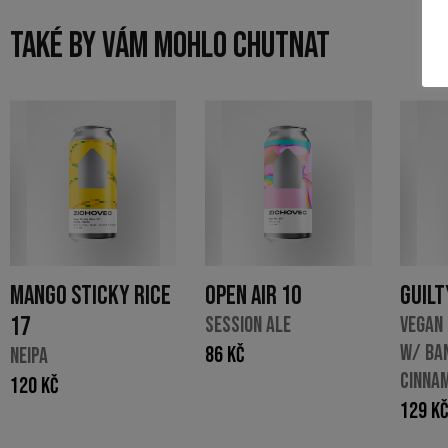
TAKÉ BY VÁM MOHLO CHUTNAT
MANGO STICKY RICE
OPEN AIR 10
GUILT
17
SESSION ALE
VEGAN
W/ BA
86
Kč
NEIPA
CINNA
120
Kč
129
K