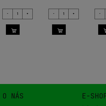
-
+
-
+
-
O NÁS
E-SHO