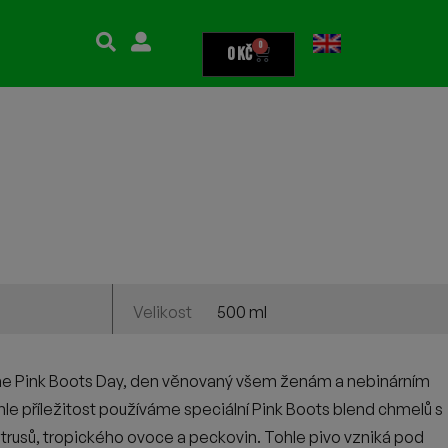
0
0
Kč
500 ml
Velikost
me Pink Boots Day, den věnovaný všem ženám a nebinárním
hle příležitost používáme speciální Pink Boots blend chmelů s
trusů, tropického ovoce a peckovin. Tohle pivo vzniká pod