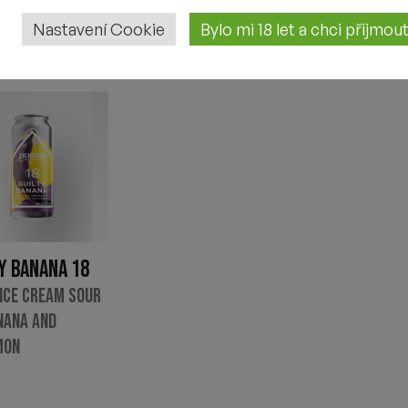
Nastavení Cookie
Bylo mi 18 let a chci přijmo
Y BANANA 18
 ICE CREAM SOUR
NANA AND
MON
č