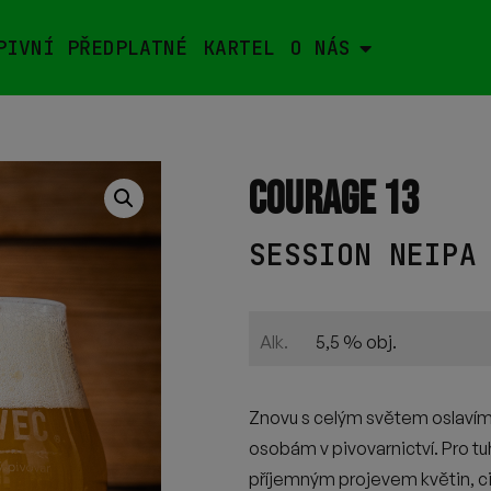
PIVNÍ PŘEDPLATNÉ
KARTEL
O NÁS
COURAGE 13
SESSION NEIPA
5,5 % obj.
Alk.
Znovu s celým světem oslaví
osobám v pivovarnictví. Pro tu
příjemným projevem květin, ci