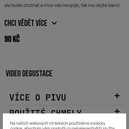
ale bude chutnat a moc vás neopije, tak mu dejte
š
anci.
Chci vědět více
90
Kč
VIDEO DEGUSTACE
VÍCE O PIVU
POUŽITÉ CHMELY
Na našich webových stránkách používáme soubory
SLOŽENÍ
cookie, abychom vám poskytli co nejrelevantnější služby