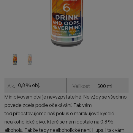
0,8 % obj.
500 ml
Alk.
Velikost
Minipivovarnictví je nevyzpytatelné. Ne v
ž
dy se v
š
echno
povede zcela podle o
č
ekávání. Tak vám
te
ď
p
ř
edstavujeme ná
š
pokus o marakujové kyselé
nealkoholické pivo, které se nám dostalo na 0.8 %
alkoholu. Tak
ž
e tedy nealkoholické není. Hups. I tak vám