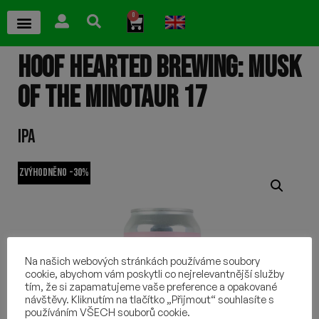
0
HOOF HEARTED BREWING: MUSK
OF THE MINOTAUR 17
IPA
Zvýhodněno -30%
Na našich webových stránkách používáme soubory
cookie, abychom vám poskytli co nejrelevantnější služby
tím, že si zapamatujeme vaše preference a opakované
návštěvy. Kliknutím na tlačítko „Přijmout“ souhlasíte s
používáním VŠECH souborů cookie.