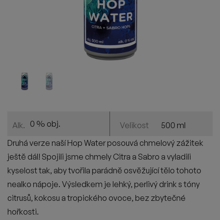
0 % obj.
500 ml
Alk.
Velikost
Druhá verze naš
í
Hop
Water
posouvá
chmelový
zážitek
ještě dál! Spojili jsme chmely
Citra
a
Sabro
a vyladili
kyselost tak, aby tvořila
parádně
osvěžující tělo tohoto
nealko nápoje. Výsledkem je lehký, perlivý drink s tóny
citrusů, kokosu a tropického ovoce, bez zbytečné
hořkosti.