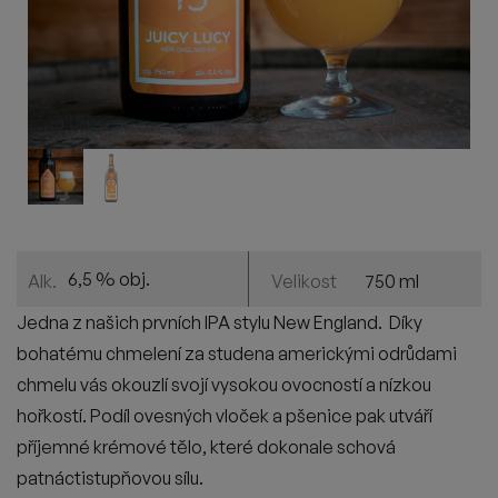
6,5 % obj.
750 ml
Alk.
Velikost
J
edna z našich prvních IPA stylu New England. Díky
bohatému chmelení za studena americkými odrůdami
chmelu vás okouzlí svojí vysokou ovocností a nízkou
hořkostí. Podíl ovesných vloček a pšenice pak utváří
příjemné krémové tělo, které dokonale schová
patnáctistupňovou sílu.