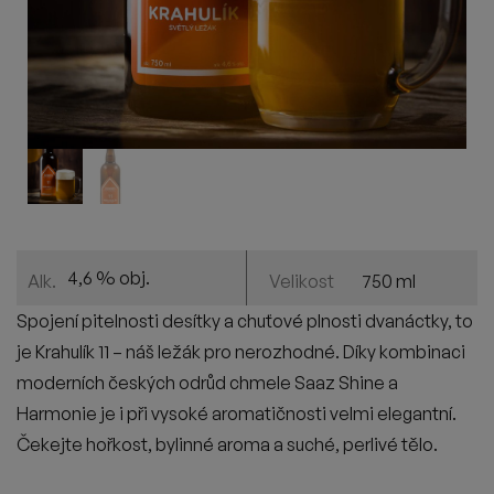
4,6 % obj.
750 ml
Alk.
Velikost
Spojení pitelnosti desítky a chuťové plnosti dvanáctky, to
je Krahulík 11 – náš ležák pro nerozhodné. Díky kombinaci
moderních českých odrůd chmele
Saaz
Shine
a
Harmonie je i při vysoké aromatičnosti velmi elegantní.
Čekejte hořkost, bylinné aroma a suché, perlivé tělo.