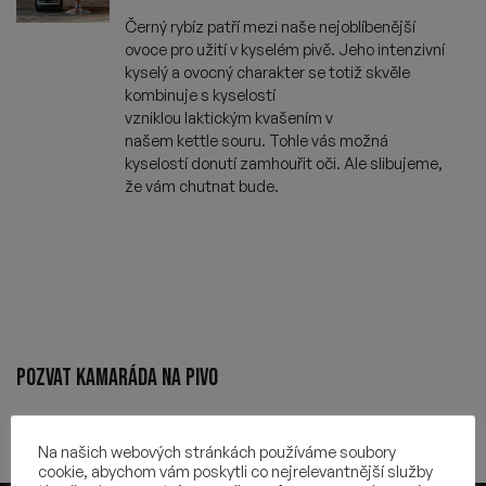
Černý rybíz patří mezi naše nejoblíbenější
ovoce pro užití v kyselém pivě. Jeho intenzivní
kyselý a ovocný charakter se totiž skvěle
kombinuje s kyselostí
vzniklou
laktickým
kvašením v
našem
kettle
souru
. Tohle vás možná
kyselostí donutí zamhouřit oči. Ale slibujeme,
že vám chutnat bude.
POZVAT KAMARÁDA NA PIVO
Na našich webových stránkách používáme soubory
cookie, abychom vám poskytli co nejrelevantnější služby