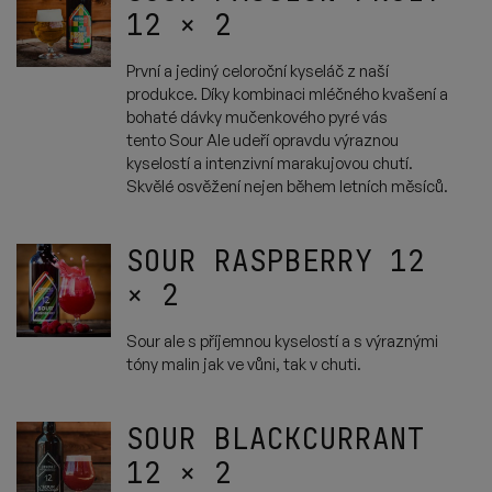
12
× 2
První a jediný celoroční
kyseláč
z naší
produkce. Díky kombinaci mléčného kvašení a
bohaté dávky
mučenkového
pyré vás
tento
Sour
Ale udeří opravdu výraznou
kyselostí a intenzivní
marakujovou
chutí.
Skvělé osvěžení nejen během letních měsíců.
SOUR RASPBERRY 12
× 2
Sour ale s příjemnou kyselostí a s výraznými
tóny malin jak ve vůni, tak v chuti.
SOUR BLACKCURRANT
12
× 2