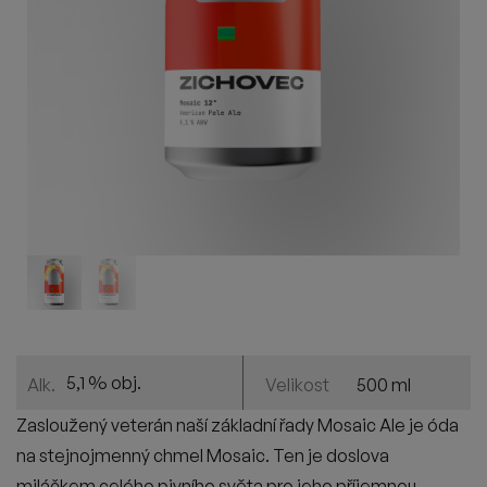
5,1 % obj.
500 ml
Alk.
Velikost
Zasloužený veterán naší základní řady
Mosaic
Ale je óda
na stejnojmenný chmel
Mosaic
. Ten je doslova
miláčkem celého pivního světa pro jeho příjemnou