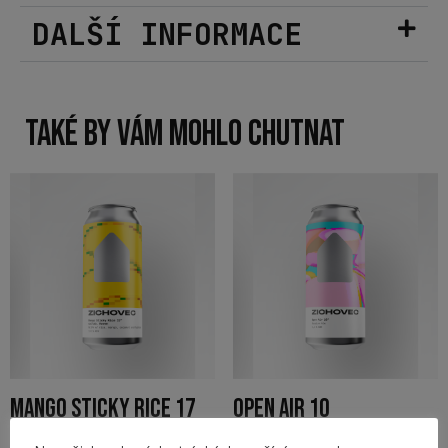
DALŠÍ INFORMACE
TAKÉ BY VÁM MOHLO CHUTNAT
MANGO STICKY RICE 17
OPEN AIR 10
NEIPA
SESSION ALE