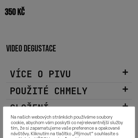
350
Kč
VIDEO DEGUSTACE
VÍCE O PIVU
POUŽITÉ CHMELY
SLOŽENÍ
Na našich webových stránkách používáme soubory
DALŠÍ INFORMACE
cookie, abychom vám poskytli co nejrelevantnější služby
tím, že si zapamatujeme vaše preference a opakované
návštěvy. Kliknutím na tlačítko „Přijmout“ souhlasíte s