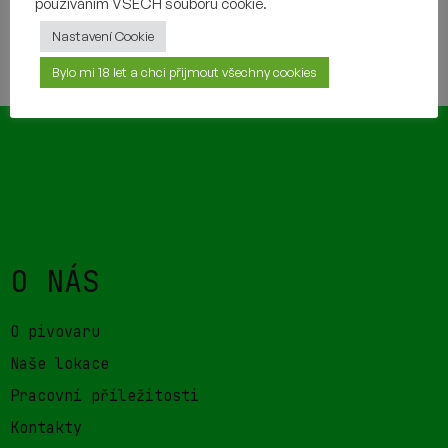
používáním VŠECH souborů cookie.
Nastavení Cookie
TAKÉ BY VÁM MOHLO CHUTNAT
Bylo mi 18 let a chci přijmout všechny cookies
O NÁS
O pivovaru
Naše lokace
Pracovní příležitosti
Kontakty