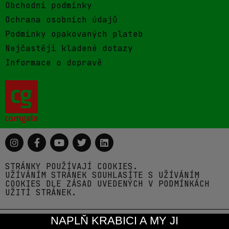
Obchodní podmínky
Ochrana osobních údajů
Podmínky opakovaných plateb
Nejčastěji kladené dotazy
Informace o dopravě
STRÁNKY POUŽÍVAJÍ COOKIES.
UŽÍVÁNÍM STRÁNEK SOUHLASÍTE S UŽÍVÁNÍM
COOKIES DLE ZÁSAD UVEDENÝCH V PODMÍNKÁCH
UŽITÍ STRÁNEK.
NAPLŇ KRABICI A MY JI
© 2026 Pivovar Zichovec s.r.o.