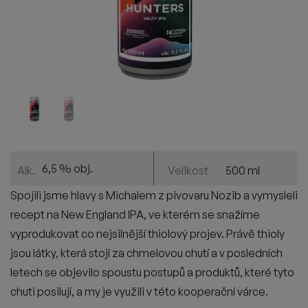
6,5 % obj.
500 ml
Alk.
Velikost
Spojili jsme hlavy s Michalem z pivovaru Nozib a vymysleli
recept na New England IPA, ve kterém se sna
ž
íme
vyprodukovat co nejsiln
ě
j
š
í thiolový projev. Práv
ě
thioly
jsou látky, která stojí za chmelovou chutí a v posledních
letech se objevilo spoustu postup
ů
a produkt
ů
, které tyto
chuti posilují, a my je vyu
ž
ili v této koopera
č
ní várce.