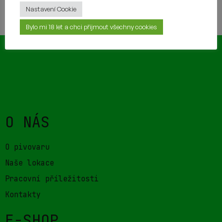
TAKÉ BY VÁM MOHLO CHUTNAT
Nastavení Cookie
Bylo mi 18 let a chci přijmout všechny cookies
O NÁS
O pivovaru
Naše lokace
Pracovní příležitosti
Kontakty
E-SHOP