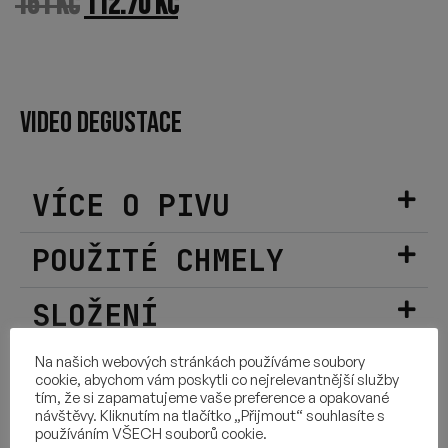
161
Kč
112.70
Kč
VIDEO DEGUSTACE
VÍCE O PIVU
POUŽITÉ CHMELY
SLOŽENÍ
DALŠÍ INFORMACE
Na našich webových stránkách používáme soubory
cookie, abychom vám poskytli co nejrelevantnější služby
tím, že si zapamatujeme vaše preference a opakované
návštěvy. Kliknutím na tlačítko „Přijmout“ souhlasíte s
používáním VŠECH souborů cookie.