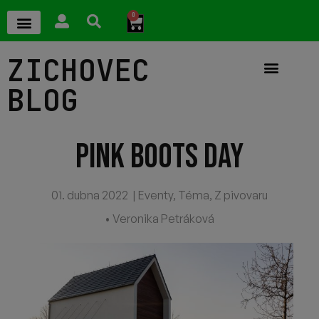
0
ZICHOVEC
BLOG
PINK BOOTS DAY
01. dubna 2022
|
Eventy
,
Téma
,
Z pivovaru
• Veronika Petráková