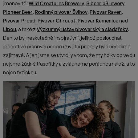
jmenovitě:
Wild Creatures Brewery
,
SibeeriaBrewery
,
Pioneer Beer
,
Rodinný pivovar Švihov
,
Pivovar Raven
,
Pivovar Proud
,
Pivovar Chroust
,
Pivovar Kamenice nad
Lipou
, a také z
Výzkumný ústav pivovarský a sladařský
.
Den to byl neskutečně inspirativní, jelikož poslouchat
jednotlivé pracovní anebo i životní příběhy bylo nesmírně
zajímavé. A jen jsme se utvrdily v tom, že my holky opravdu
nejsme žádné třasořitky a zvládneme pořádnou nálož, a to
nejen fyzickou.