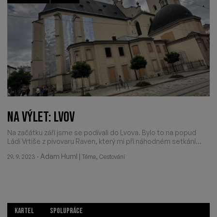
NA VÝLET: LVOV
Na začátku září jsme se podívali do Lvova. Bylo to na popud
Ládi Vrtiše z pivovaru Raven, který mi při náhodném setkání...
·
Adam Huml
|
,
29. 9. 2023
Téma
Cestování
KARTEL
SPOLUPRÁCE