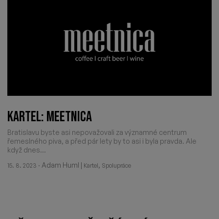
KARTEL: MEETNICA
Bratislavu byste asi nepovažovali za významné centrum
řemeslného piva, a před pár lety by to asi i byla pravda. Ale
když dnes...
·
Adam Huml
|
,
15. 8. 2023
Kartel
Spolupráce