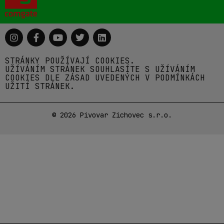
STRÁNKY POUŽÍVAJÍ COOKIES.
UŽÍVÁNÍM STRÁNEK SOUHLASÍTE S UŽÍVÁNÍM
COOKIES DLE ZÁSAD UVEDENÝCH V PODMÍNKÁCH
UŽITÍ STRÁNEK.
© 2026 Pivovar Zichovec s.r.o.
AŤ VÁM
NEUTEČE ŽÁDNÁ