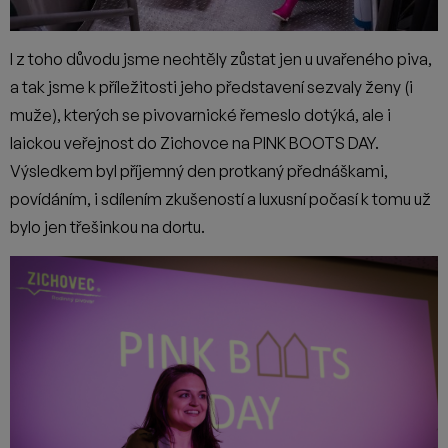
I z toho důvodu jsme nechtěly zůstat jen u uvařeného piva,
a tak jsme k příležitosti jeho představení sezvaly ženy (i
muže), kterých se pivovarnické řemeslo dotýká, ale i
laickou veřejnost do Zichovce na PINK BOOTS DAY.
Výsledkem byl příjemný den protkaný přednáškami,
povídáním, i sdílením zkušeností a luxusní počasí k tomu už
bylo jen třešinkou na dortu.