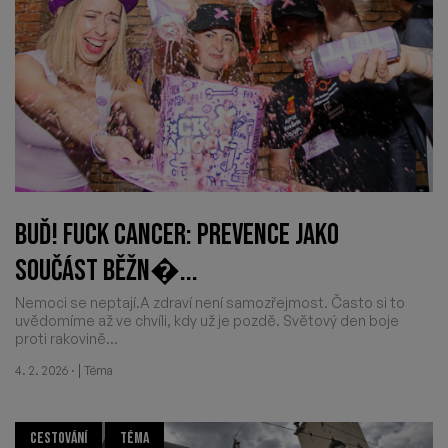
BUĎ! FUCK CANCER: PREVENCE JAKO
SOUČÁST BĚŽN�...
Nemoci se neptají.A zdraví není samozřejmost. Často si to
uvědomíme až ve chvíli, kdy už je pozdě. Světový den boje
proti rakovině...
·
|
4. 2. 2026
Téma
CESTOVÁNÍ
TÉMA