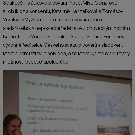
Strakové – sládkové pivovaru Proud, Míše Gelnarové
z rohlik.cz a Konsentu, Kataríně Hanzalíkové a Tomášovi
Vrzalovi z Výzkumného ústavu pivovarského a
sladařského, v neposlední řadě také zichoveckým holkám
Barče, Lee a Verče. Speciální dík patří Martině Ferencové,
výkonné ředitelce Českého svazu pivovarů a sladoven,
která s námi strávila celý den, a se kterou jsme diskutovaly
možnosti budoucí spolupráce.