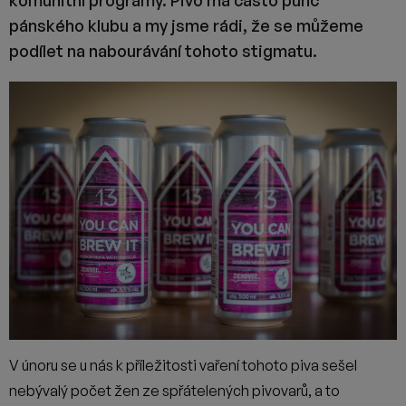
komunitní programy. Pivo má často punc
pánského klubu a my jsme rádi, že se můžeme
podílet na nabourávání tohoto stigmatu.
V únoru se u nás k příležitosti vaření tohoto piva sešel
nebývalý počet žen ze spřátelených pivovarů, a to