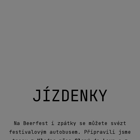
JÍZDENKY
TRASA KLADNO -
SLANÝ - LOUNY A
ZPĚT
NÁSTUPIŠTĚ
KLADNO: náměstí Sítná, na protější straně Hotelu Kladno
SLANÝ: ulice Smečenská před in-line dráhou, autobusová
zastávka Modelářské středisko ve směru do centra