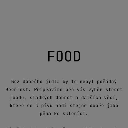
Ať už budete chtít něco rychlého do ruky,
pořádnější oběd, něco sladkého ke kávě
nebo jen pauzu mezi dvěma pivy, hlad vás u
nás dlouho trápit nebude.
Nabídku pro vás připravujeme
JÍZDENKY