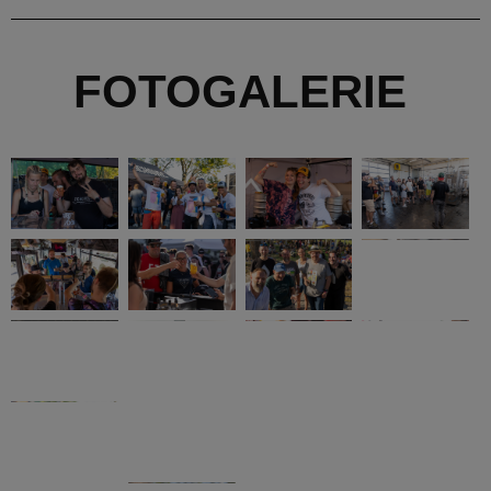
O NÁS
O pivovaru
Naše lokace
Pracovní příležitosti
Kontakty
E-SHOP