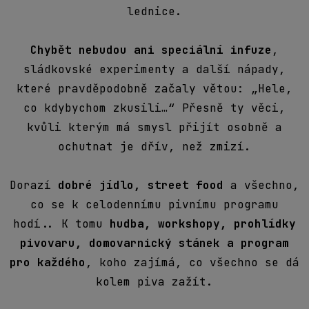
lednice.
Chybět nebudou ani speciální infuze
,
sládkovské experimenty a další nápady,
které pravděpodobně začaly větou: „Hele,
co kdybychom zkusili…“ Přesně ty věci,
kvůli kterým má smysl přijít osobně a
ochutnat je dřív, než zmizí.
Dorazí
dobré jídlo, street food
a všechno,
co se k celodennímu pivnímu programu
hodí.. K tomu
hudba, workshopy, prohlídky
pivovaru, domovarnický stánek a program
pro každého
, koho zajímá, co všechno se dá
kolem piva zažít.