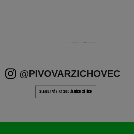
Naše piva
Hosté
Pivní předplatné
Dárkové poukazy
KONTAKT
Pivovar Zichovec
ul. 5. května 2789
44001 LOUNY
info@pivovarzichovec.cz
DALŠÍ INFORMACE
Obchodní podmínky
Ochrana osobních údajů
Podmínky opakovaných plateb