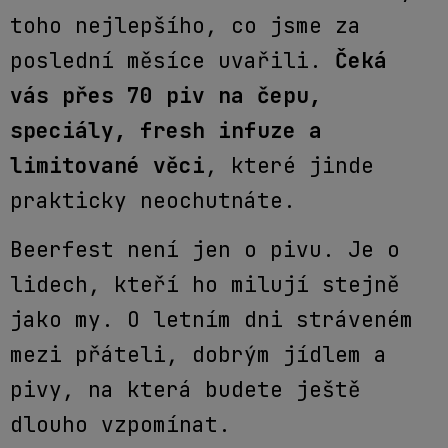
toho nejlepšího, co jsme za
poslední měsíce uvařili.
Čeká
vás přes 70 piv na čepu,
speciály, fresh infuze a
limitované věci
, které jinde
prakticky neochutnáte.
Beerfest není jen o pivu. Je o
lidech, kteří ho milují stejně
jako my. O letním dni stráveném
mezi přáteli, dobrým jídlem a
pivy, na která budete ještě
dlouho vzpomínat.