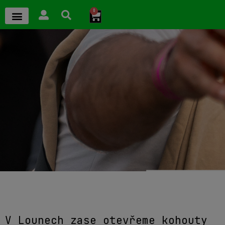
0
V Lounech zase otevřeme kohouty