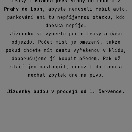
JÍZDENKA KLADNO 13:00 - SLANÝ 13:30 - LOUNY 14:00
JÍZDENKA LOUNY 23:00 - SLANÝ 23:30 - KLADNO 00:00
TRASA LOUNY PRAHA A
ZPĚT
NÁSTUPIŠTĚ
PRAHA: z autobusového nástupiště u stanice metra B Stodůlky
a to na protější straně od budovy Siemens.
JÍZDENKA PRAHA 11:00 - LOUNY 12:00
JÍZDENKA PRAHA 12:00 - LOUNY 13:00