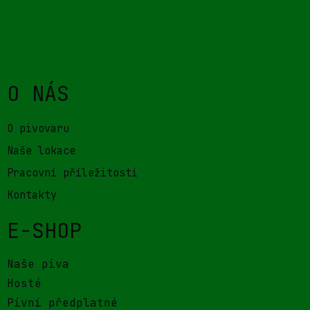
Nejčastěji kladené dotazy
Informace o dopravě
STRÁNKY POUŽÍVAJÍ COOKIES.
UŽÍVÁNÍM STRÁNEK SOUHLASÍTE S UŽÍVÁNÍM
COOKIES DLE ZÁSAD UVEDENÝCH V PODMÍNKÁCH
UŽITÍ STRÁNEK.
© 2026 Pivovar Zichovec s.r.o.