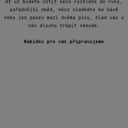
Na Beerfest i zpátky se můžete svézt
festivalovým autobusem. Připravili jsme
trasy z
Kladna přes Slaný do Loun
a z
Prahy do Loun
, abyste nemuseli řešit auto,
parkování ani tu nepříjemnou otázku, kdo
dneska nepije.
Jízdenku si vyberte podle trasy a času
odjezdu. Počet míst je omezený, takže
pokud chcete mít cestu vyřešenou v klidu,
doporučujeme ji koupit předem. Pak už
stačí jen nastoupit, dorazit do Loun a
nechat zbytek dne na pivu.
Jízdenky budou v prodeji od 1. července.