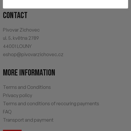
Gift vouchers
CONTACT
Pivovar Zichovec
ul. 5. května 2789
44001 LOUNY
eshop@pivovarzichovec.cz
MORE INFORMATION
Terms and Conditions
Privacy policy
Terms and conditions of reccuring payments
FAQ
Transport and payment