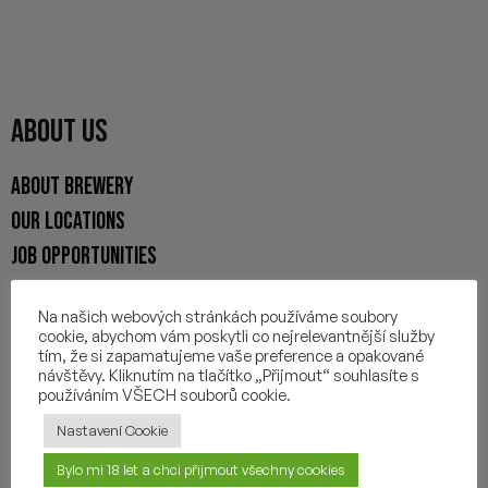
ABOUT US
ABOUT BREWERY
OUR LOCATIONS
JOB OPPORTUNITIES
CONTACTS
Na našich webových stránkách používáme soubory
cookie, abychom vám poskytli co nejrelevantnější služby
E-SHOP
tím, že si zapamatujeme vaše preference a opakované
návštěvy. Kliknutím na tlačítko „Přijmout“ souhlasíte s
používáním VŠECH souborů cookie.
Our beers
Guests
Nastavení Cookie
Beer subscription
Bylo mi 18 let a chci přijmout všechny cookies