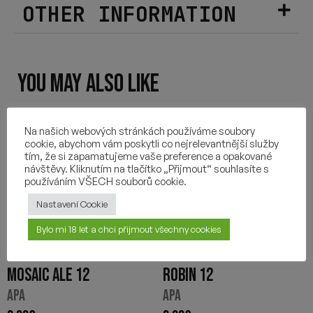
OTHER INFORMATION
YOU MAY ALSO LIKE
Na našich webových stránkách používáme soubory
cookie, abychom vám poskytli co nejrelevantnější služby
tím, že si zapamatujeme vaše preference a opakované
návštěvy. Kliknutím na tlačítko „Přijmout“ souhlasíte s
používáním VŠECH souborů cookie.
Nastavení Cookie
Bylo mi 18 let a chci přijmout všechny cookies
MOSAIC ALE 12
ROBIN 12
APA
APA