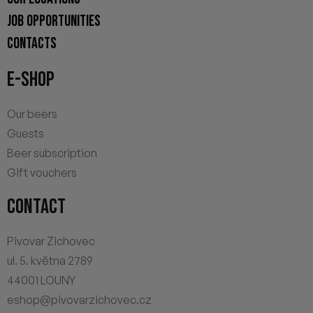
JOB OPPORTUNITIES
CONTACTS
E-SHOP
Our beers
Guests
Beer subscription
Gift vouchers
CONTACT
Pivovar Zichovec
ul. 5. května 2789
44001 LOUNY
eshop@pivovarzichovec.cz