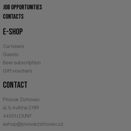
JOB OPPORTUNITIES
CONTACTS
E-SHOP
Our beers
Guests
Beer subscription
Gift vouchers
CONTACT
Pivovar Zichovec
ul. 5. května 2789
44001 LOUNY
eshop@pivovarzichovec.cz