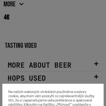
More
4
€
TASTING VIDEO
MORE ABOUT BEER
HOPS USED
INGREDIENTS
Na našich webových stránkách používáme soubory
cookie, abychom vám poskytli co nejrelevantnější služby
tím, že si zapamatujeme vaše preference a opakované
OTHER INFORMATION
návštěvy. Kliknutím na tlačítko „Přijmout“ souhlasíte s