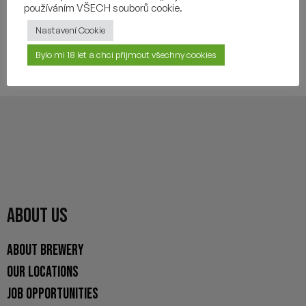
používáním VŠECH souborů cookie.
Nastavení Cookie
YOU MAY ALSO LIKE
Bylo mi 18 let a chci přijmout všechny cookies
ABOUT US
ABOUT BREWERY
OUR LOCATIONS
JOB OPPORTUNITIES