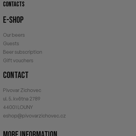
CONTACTS
E-SHOP
Our beers
Guests
Beer subscription
Gift vouchers
CONTACT
Pivovar Zichovec
ul. 5. května 2789
44001 LOUNY
eshop@pivovarzichovec.cz
MORE INFORMATION