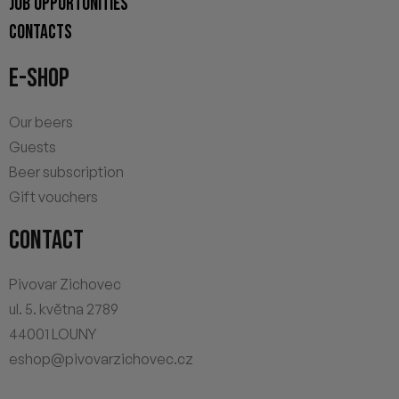
JOB OPPORTUNITIES
CONTACTS
E-SHOP
Our beers
Guests
Beer subscription
Gift vouchers
CONTACT
Pivovar Zichovec
ul. 5. května 2789
44001 LOUNY
eshop@pivovarzichovec.cz