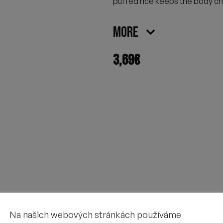
puffed rice keeps the body cris
More
3,69
€
Na našich webových stránkách používáme