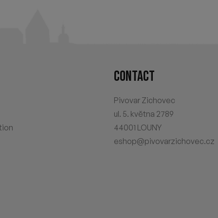
CONTACT
Pivovar Zichovec
ul. 5. května 2789
tion
44001 LOUNY
eshop@pivovarzichovec.cz