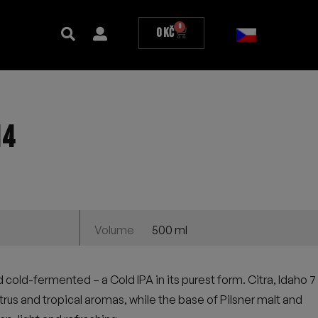
0
0
Kč
14
500 ml
Volume
d cold-fermented – a Cold IPA in its purest form. Citra, Idaho 7
itrus and tropical aromas, while the base of Pilsner malt and