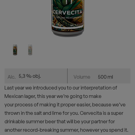
5,3 % obj.
500 ml
Alc.
Volume
Last year we introduced you to our interpretation of
Mexican lager, this year we’re going to make
y
our
process of
making
it
proper
easier, because we’ve
thrown in the salt and lime for you. Cerve
c
ita is a super
drinkable summer beer that will be your partner for
another record-breaking summer, however you spend it.