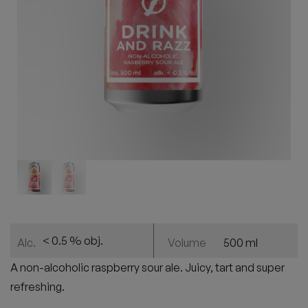
< 0.5 % obj.
500 ml
Alc.
Volume
A non-alcoholic raspberry sour ale. Juicy, tart and super
refreshing.