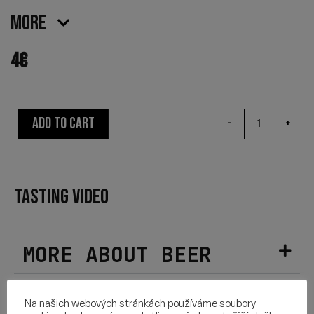
More
4
€
ADD TO CART
-
+
TASTING VIDEO
MORE ABOUT BEER
HOPS USED
Na našich webových stránkách používáme soubory