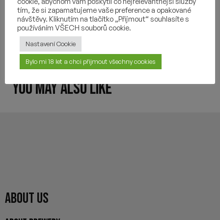
cookie, abychom vám poskytli co nejrelevantnější služby
INGREDIENTS
tím, že si zapamatujeme vaše preference a opakované
návštěvy. Kliknutím na tlačítko „Přijmout“ souhlasíte s
používáním VŠECH souborů cookie.
OTHER INFORMATION
Nastavení Cookie
Bylo mi 18 let a chci přijmout všechny cookies
YOU MAY ALSO LIKE
ABOUT US