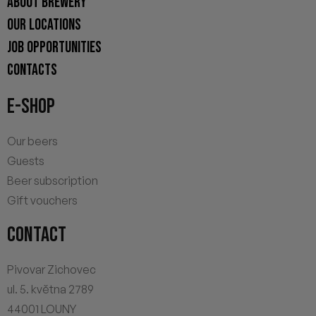
ABOUT BREWERY
OUR LOCATIONS
JOB OPPORTUNITIES
CONTACTS
E-SHOP
Our beers
Guests
Beer subscription
Gift vouchers
CONTACT
Pivovar Zichovec
ul. 5. května 2789
44001 LOUNY