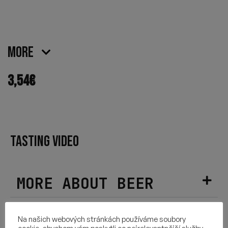
More
3,54
€
TASTING VIDEO
MORE ABOUT BEER
HOPS USED
Na našich webových stránkách používáme soubory