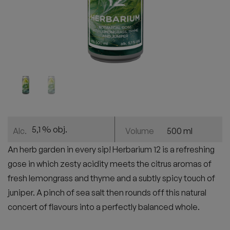
5,1 % obj.
500 ml
Alc.
Volume
An herb garden in every sip! Herbarium 12 is a refreshing
gose in which zesty acidity meets the citrus aromas of
fresh lemongrass and thyme and a subtly spicy touch of
juniper. A pinch of sea salt then rounds off this natural
concert of flavours into a perfectly balanced whole.