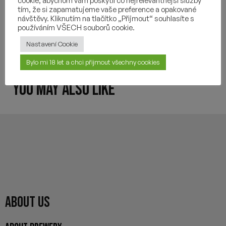
cookie, abychom vám poskytli co nejrelevantnější služby
INGREDIENTS
tím, že si zapamatujeme vaše preference a opakované
návštěvy. Kliknutím na tlačítko „Přijmout“ souhlasíte s
používáním VŠECH souborů cookie.
OTHER INFORMATION
Nastavení Cookie
Bylo mi 18 let a chci přijmout všechny cookies
YOU MAY ALSO LIKE
ABOUT US