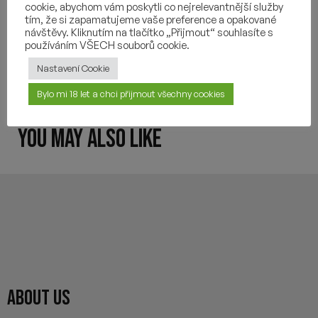
cookie, abychom vám poskytli co nejrelevantnější služby
tím, že si zapamatujeme vaše preference a opakované
INGREDIENTS
návštěvy. Kliknutím na tlačítko „Přijmout“ souhlasíte s
používáním VŠECH souborů cookie.
OTHER INFORMATION
Nastavení Cookie
Bylo mi 18 let a chci přijmout všechny cookies
YOU MAY ALSO LIKE
ABOUT US