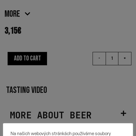
More
3,15
€
ADD TO CART
-
+
TASTING VIDEO
MORE ABOUT BEER
HOPS USED
Na našich webových stránkách používáme soubory