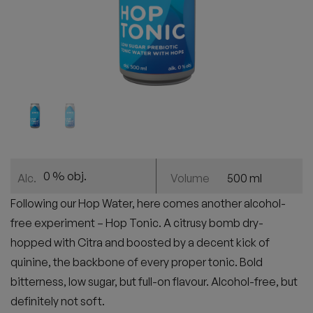
0 % obj.
500 ml
Alc.
Volume
Following
our
Hop
Water
,
here
comes
another
alcohol
-
free experiment – Hop
Tonic
. A citrusy bomb dry-
hopped
with
Citra
and
boosted
by a
decent
kick
of
quinine
,
the
backbone
of
every
proper
tonic
.
Bold
bitterness
,
low
sugar
, but full-on
flavour
.
Alcohol
-free, but
definitely
not soft.