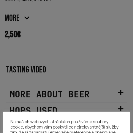
More
2,50
€
TASTING VIDEO
MORE ABOUT BEER
HOPS USED
Na našich webových stránkách používáme soubory
INGREDIENTS
cookie, abychom vám poskytli co nejrelevantnější služby
tím, že si zapamatujeme vaše preference a opakované