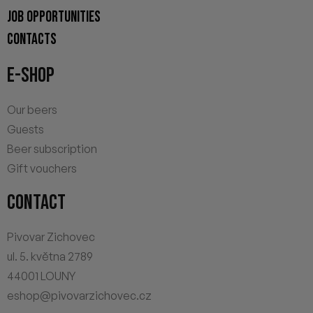
JOB OPPORTUNITIES
CONTACTS
E-SHOP
Our beers
Guests
Beer subscription
Gift vouchers
CONTACT
Pivovar Zichovec
ul. 5. května 2789
44001 LOUNY
eshop@pivovarzichovec.cz