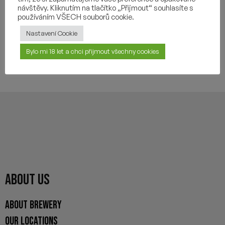
návštěvy. Kliknutím na tlačítko „Přijmout“ souhlasíte s
OTHER INFORMATION
používáním VŠECH souborů cookie.
Nastavení Cookie
Bylo mi 18 let a chci přijmout všechny cookies
YOU MAY ALSO LIKE
ABOUT US
ABOUT BREWERY
OUR LOCATIONS