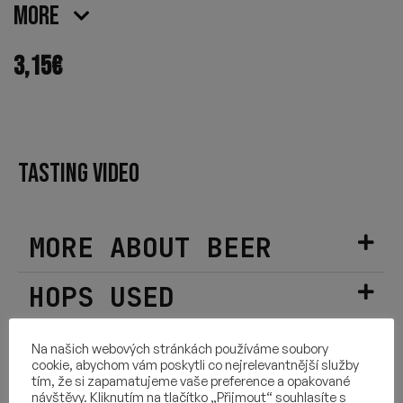
More
3,15
€
TASTING VIDEO
MORE ABOUT BEER
HOPS USED
INGREDIENTS
Na našich webových stránkách používáme soubory
cookie, abychom vám poskytli co nejrelevantnější služby
tím, že si zapamatujeme vaše preference a opakované
OTHER INFORMATION
návštěvy. Kliknutím na tlačítko „Přijmout“ souhlasíte s