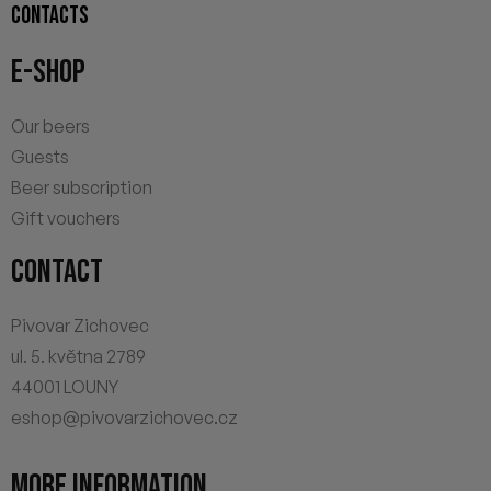
CONTACTS
E-SHOP
Our beers
Guests
Beer subscription
Gift vouchers
CONTACT
Pivovar Zichovec
ul. 5. května 2789
44001 LOUNY
eshop@pivovarzichovec.cz
MORE INFORMATION