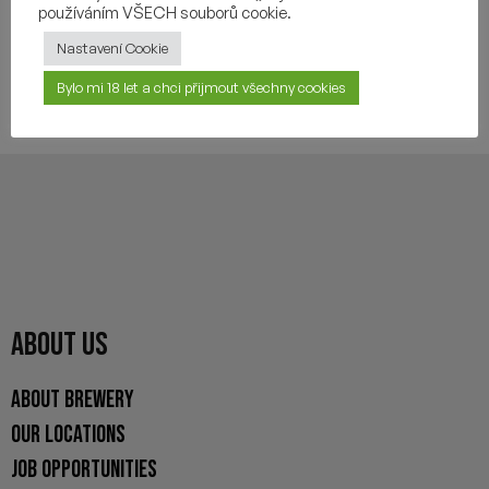
používáním VŠECH souborů cookie.
Nastavení Cookie
YOU MAY ALSO LIKE
Bylo mi 18 let a chci přijmout všechny cookies
ABOUT US
ABOUT BREWERY
OUR LOCATIONS
JOB OPPORTUNITIES