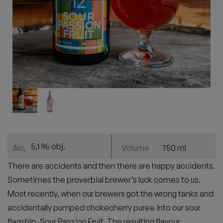
5,1 % obj.
750 ml
Alc.
Volume
There are accidents and then there are happy accidents.
Sometimes the proverbial brewer’s luck comes to us.
Most recently, when our brewers got the wrong tanks and
accidentally pumped chokecherry puree into our sour
flagship, Sour Passion Fruit. The resulting flavour