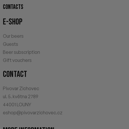
CONTACTS
E-SHOP
Our beers
Guests
Beer subscription
Gift vouchers
CONTACT
Pivovar Zichovec
ul. 5. května 2789
44001 LOUNY
eshop@pivovarzichovec.cz