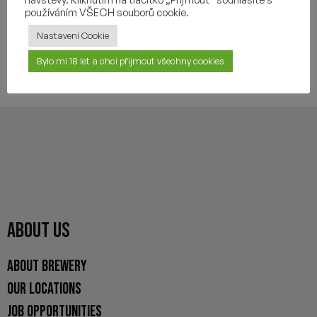
OTHER INFORMATION
používáním VŠECH souborů cookie.
Nastavení Cookie
Bylo mi 18 let a chci přijmout všechny cookies
YOU MAY ALSO LIKE
ABOUT US
ABOUT BREWERY
OUR LOCATIONS
JOB OPPORTUNITIES