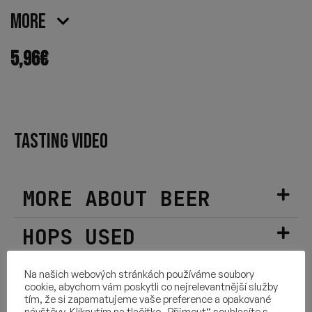
More
5,96
€
TASTING VIDEO
MORE ABOUT BEER
HOPS USED
INGREDIENTS
Na našich webových stránkách používáme soubory
cookie, abychom vám poskytli co nejrelevantnější služby
tím, že si zapamatujeme vaše preference a opakované
návštěvy. Kliknutím na tlačítko „Přijmout“ souhlasíte s