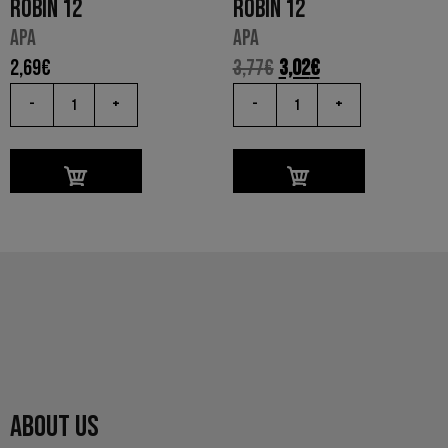
ROBIN 12
ROBIN 12
APA
APA
2,69
€
3,77
€
3,02
€
-
+
-
+
ABOUT US