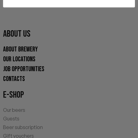
ABOUT US
ABOUT BREWERY
OUR LOCATIONS
JOB OPPORTUNITIES
CONTACTS
E-SHOP
Our beers
Guests
Beer subscription
Gift vouchers