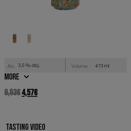
3,5 % obj.
473 ml
Alc.
Volume
More
6,53
€
4,57
€
TASTING VIDEO