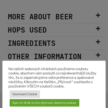
MORE ABOUT BEER
HOPS USED
INGREDIENTS
OTHER INFORMATION
Na našich webových stránkách používáme soubory
cookie, abychom vám poskytli co nejrelevantnější služby
tím, že si zapamatujeme vaše preference a opakované
YOU MAY ALSO LIKE
návštěvy. Kliknutím na tlačítko „Přijmout“ souhlasíte s
používáním VŠECH souborů cookie.
Nastavení Cookie
Bylo mi 18 let a chci přijmout všechny cookies