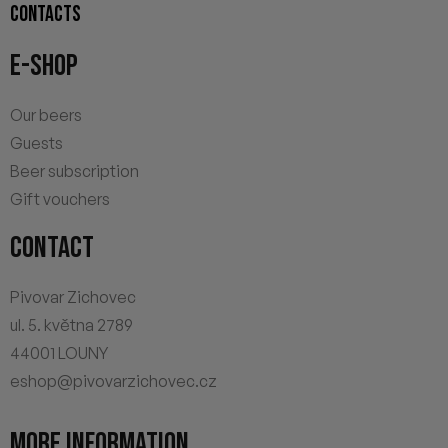
CONTACTS
E-SHOP
Our beers
Guests
Beer subscription
Gift vouchers
CONTACT
Pivovar Zichovec
ul. 5. května 2789
44001 LOUNY
eshop@pivovarzichovec.cz
MORE INFORMATION