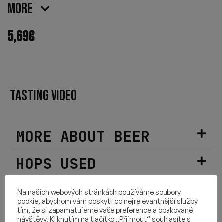
More
5,69
€
TASTING VIDEO
MORE ABOUT BEER
HOPS USED
INGREDIENTS
Na našich webových stránkách používáme soubory
cookie, abychom vám poskytli co nejrelevantnější služby
tím, že si zapamatujeme vaše preference a opakované
OTHER INFORMATION
návštěvy. Kliknutím na tlačítko „Přijmout“ souhlasíte s