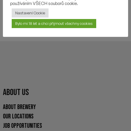
používáním VŠECH souborů cookie.
Nastavení Cookie
YOU MAY ALSO LIKE
Bylo mi 18 let a chci přijmout všechny cookies
ABOUT US
ABOUT BREWERY
OUR LOCATIONS
JOB OPPORTUNITIES