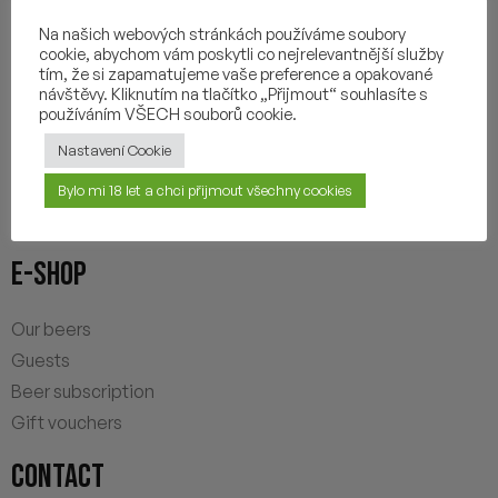
Na našich webových stránkách používáme soubory
ABOUT US
cookie, abychom vám poskytli co nejrelevantnější služby
tím, že si zapamatujeme vaše preference a opakované
návštěvy. Kliknutím na tlačítko „Přijmout“ souhlasíte s
ABOUT BREWERY
používáním VŠECH souborů cookie.
OUR LOCATIONS
Nastavení Cookie
JOB OPPORTUNITIES
Bylo mi 18 let a chci přijmout všechny cookies
CONTACTS
E-SHOP
Our beers
Guests
Beer subscription
Gift vouchers
CONTACT