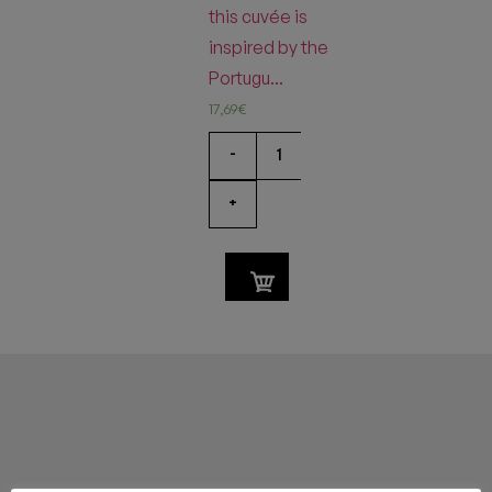
this cuvée is
inspired by the
Portugu...
17,69
€
-
+