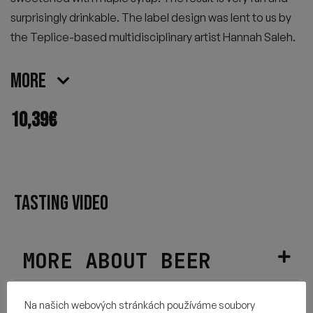
surprisingly drinkable. The label design was lent to us by
the Teplice-based multidisciplinary artist Hannah Saleh.
More
10,39
€
TASTING VIDEO
MORE ABOUT BEER
HOPS USED
Na našich webových stránkách používáme soubory