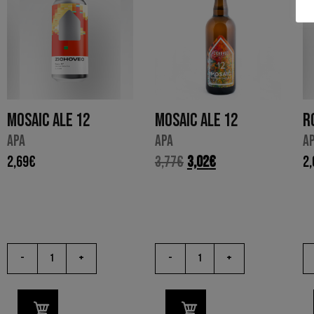
MOSAIC ALE 12
MOSAIC ALE 12
R
APA
APA
A
2,69
€
3,77
€
3,02
€
2,
-
+
-
+