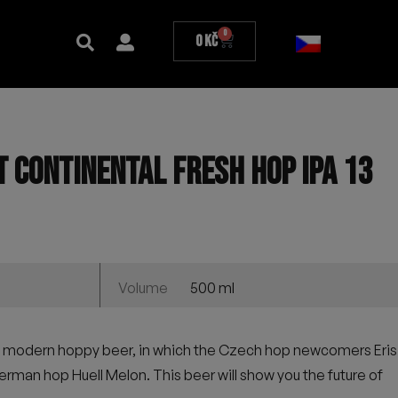
0
0
Kč
 CONTINENTAL FRESH HOP IPA 13
500 ml
Volume
 a modern hoppy beer, in which the Czech hop newcomers Eris
rman hop Huell Melon. This beer will show you the future of