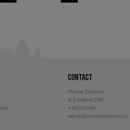
CONTACT
Pivovar Zichovec
ul. 5. května 2789
tion
44001 LOUNY
eshop@pivovarzichovec.cz