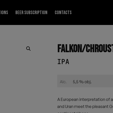
TIONS
BEER SUBSCRIPTION
CONTACTS
FALKON/CHROUST
IPA
5,5 % obj.
Alc.
A European interpretation of
and Uran meet the pleasant Ge