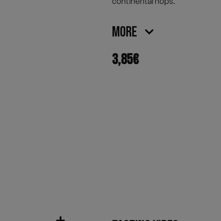
continental hops.
More
3,85
€