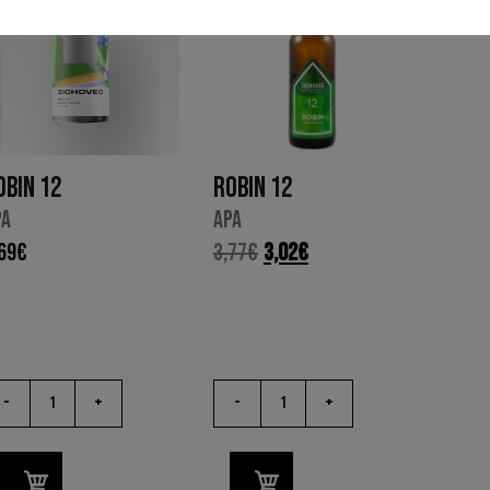
OBIN 12
ROBIN 12
PA
APA
69
€
3,77
€
3,02
€
-
+
-
+