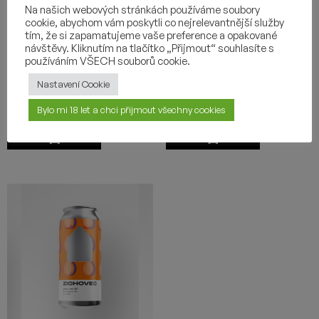
Na našich webových stránkách používáme soubory
MANGO STICKY RICE 17
GUILTY BANANA 18
cookie, abychom vám poskytli co nejrelevantnější služby
tím, že si zapamatujeme vaše preference a opakované
NEIPA
5,16
€
návštěvy. Kliknutím na tlačítko „Přijmout“ souhlasíte s
4,80
€
používáním VŠECH souborů cookie.
Nastavení Cookie
-
+
-
+
Bylo mi 18 let a chci přijmout všechny cookies