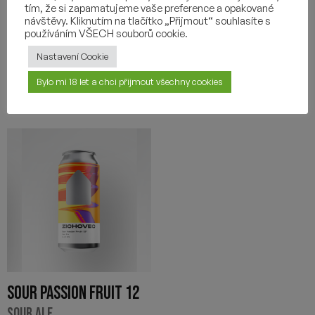
4,60
€
tím, že si zapamatujeme vaše preference a opakované
-
+
návštěvy. Kliknutím na tlačítko „Přijmout“ souhlasíte s
-
+
používáním VŠECH souborů cookie.
Nastavení Cookie
Bylo mi 18 let a chci přijmout všechny cookies
SOUR PASSION FRUIT 12
SOUR ALE