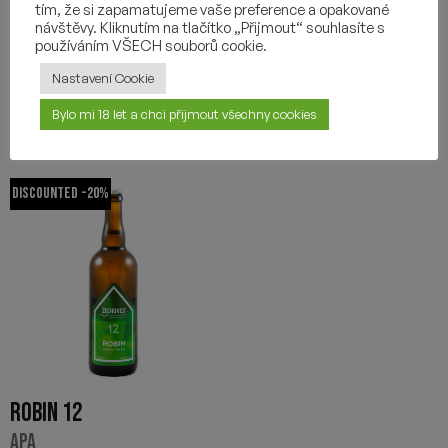
2,69
€
2,69
€
tím, že si zapamatujeme vaše preference a opakované
návštěvy. Kliknutím na tlačítko „Přijmout“ souhlasíte s
-
+
-
+
používáním VŠECH souborů cookie.
Nastavení Cookie
Bylo mi 18 let a chci přijmout všechny cookies
Discounted -20%
ROBIN 12
APA