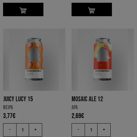
JUICY LUCY 15
MOSAIC ALE 12
NEIPA
APA
3,77
€
2,69
€
-
+
-
+