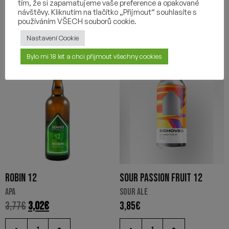
tím, že si zapamatujeme vaše preference a opakované
návštěvy. Kliknutím na tlačítko „Přijmout“ souhlasíte s
používáním VŠECH souborů cookie.
Nastavení Cookie
Bylo mi 18 let a chci přijmout všechny cookies
Discounted -20%
ROBIN 12
SOUR PASSION FRUIT 12
APA
SOUR ALE
3,77
€
3,02
€
3,85
€