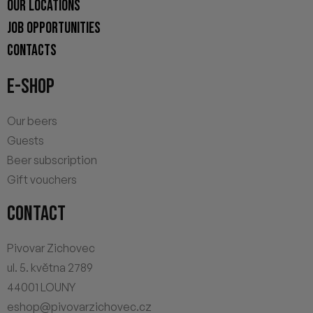
OUR LOCATIONS
JOB OPPORTUNITIES
CONTACTS
E-SHOP
Our beers
Guests
Beer subscription
Gift vouchers
CONTACT
Pivovar Zichovec
ul. 5. května 2789
44001 LOUNY
eshop@pivovarzichovec.cz