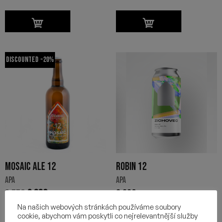
Discounted -20%
MOSAIC ALE 12
ROBIN 12
APA
APA
3,77
€
3,02
€
2,69
€
Na našich webových stránkách používáme soubory
cookie, abychom vám poskytli co nejrelevantnější služby
-
+
-
+