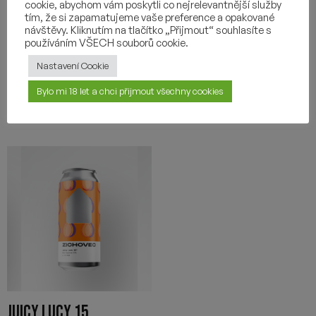
NEIPA
5,16
€
cookie, abychom vám poskytli co nejrelevantnější služby
tím, že si zapamatujeme vaše preference a opakované
4,80
€
návštěvy. Kliknutím na tlačítko „Přijmout“ souhlasíte s
používáním VŠECH souborů cookie.
-
+
-
+
Nastavení Cookie
Bylo mi 18 let a chci přijmout všechny cookies
JUICY LUCY 15