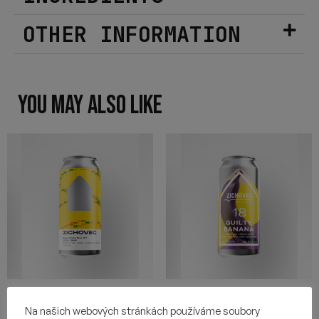
OTHER INFORMATION
YOU MAY ALSO LIKE
MANGO STICKY RICE 17
GUILTY BANANA 18
Na našich webových stránkách používáme soubory