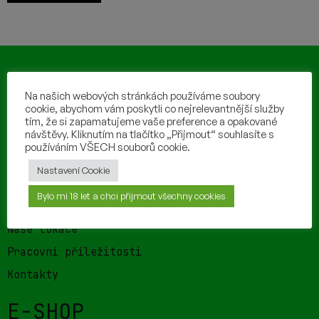
Na našich webových stránkách používáme soubory
cookie, abychom vám poskytli co nejrelevantnější služby
tím, že si zapamatujeme vaše preference a opakované
návštěvy. Kliknutím na tlačítko „Přijmout“ souhlasíte s
používáním VŠECH souborů cookie.
O NÁS
Nastavení Cookie
Bylo mi 18 let a chci přijmout všechny cookies
O pivovaru
Naše lokace
Pracovní příležitosti
Kontakty
E-SHOP