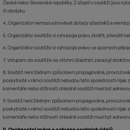
České
nebo Slovenské republiky. Z účasti v soutěži jsou v
či obrázku.
4. Organizátor nemusí uchovávat dotazy účastníků a nemá p
5. Organizátor soutěže si vyhrazuje právo zkrátit, přerušit ne
6. Organizátor soutěže si vyhrazuje právo ve sporných pří
7. Vstupem do soutěže se všichni účastníci zavazují dodržovat
8. Soutěž není žádným způsobem propagována, provozová
poskytnuté v rámci soutěží nebudou této společnosti nijak
komentáře nebo stížnosti ohledně soutěží musí být adresová
9. Soutěž není žádným způsobem propagována, provozová
poskytnuté v rámci soutěží nebudou této společnosti nijak 
komentáře nebo stížnosti ohledně soutěží musí být adresová
II. Osobnostní práva a ochrana osobních údajů