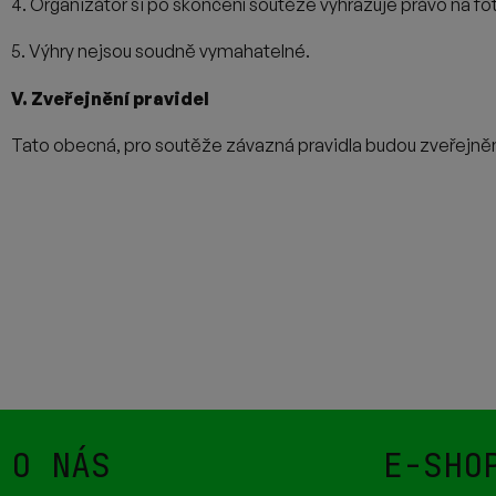
4. Organizátor si po skončení soutěže vyhrazuje právo na fot
5. Výhry nejsou soudně vymahatelné.
V. Zveřejnění pravidel
Tato obecná, pro soutěže závazná pravidla budou zveřejněn
O NÁS
E-SHO