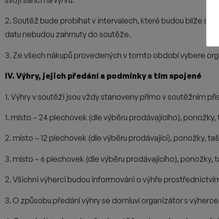
svoji šanci na výhru.
2. Soutěž bude probíhat v intervalech, které budou blíže sp
datu nebudou zahrnuty do soutěže.
3. Ze všech nákupů provedených v tomto období
vybere org
IV. Výhry, jejich předání a podmínky s tím spojené
1. Výhry v soutěži jsou vždy stanoveny přímo v soutěžním přís
1. místo – 24 plechovek (dle výběru prodávajícího), ponožky, 
2. místo – 12 plechovek (dle výběru prodávající), ponožky, ta
3. místo – 6 plechovek (dle výběru prodávajícího), ponožky, t
2. Všichni výherci budou informováni o výhře prostřednictví
3. O způsobu předání výhry se domluví organizátor s výher