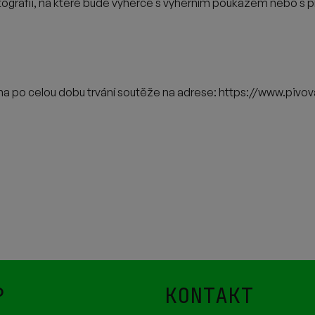
ografii, na které bude výherce s
výherním poukazem nebo s pro
a po celou dobu trvání soutěže na
adrese: https://www.pivo
P
KONTAKT