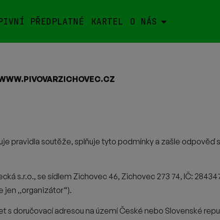
PIVNÍ PŘEDPLATNÉ
KARTEL
O NÁS
U WWW.PIVOVARZICHOVEC.CZ
je pravidla soutěže, splňuje tyto
podmínky a zašle odpověď 
cká s.r.o., se sídlem Zichovec 46, Zichovec 273 74, IČ: 2843
jen ,,organizátor“).
let s doručovací adresou na území
České nebo Slovenské repub