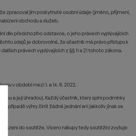
těže zpracoval jím poskytnuté osobní údaje (jméno,
příjmení,
nabízení obchodu a služeb.
ní dle předchozího odstavce, o jeho právech vyplývajících
ěchto údajů je dobrovolné, že účastník má právo přístupu k
o dalších právech vyplývajících z §§ 11 a 21 tohoto zákona.
pu v období mezi 1. a 14. 8. 2022.
ou a její úhradou). Každý účastník, který splní podmínky
v případě výhry činit žádné jednání ani jakkoliv jinak se
ařazení do soutěže. Vícero nákupy tedy soutěžící zvyšuje