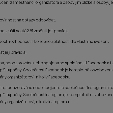
yloučeni zaměstnanci organizátora a osoby
jim blízké a osoby, j
ovinnost na dotazy odpovídat.
bo zrušit soutěž či změnit její
pravidla.
padech rozhodnout s konečnou
platností dle vlastního uvážení.
 její pravidla.
na, sponzorována nebo spojena se
společností Facebook a ta
 zpřístupněny. Společnost Facebook
je kompletně osvobozena
ny organizátorovi, nikoliv
Facebooku.
na, sponzorována nebo spojena se
společností Instagram a t
zpřístupněny. Společnost Instagram
je kompletně osvobozena
ny organizátorovi, nikoliv
Instagramu.