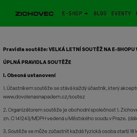
E-SHOP
BLOG
EVENTY
Pravidla soutěže:
VELKÁ LETNÍ SOUTĚŽ NA E-SHOP
ÚPLNÁ PRAVIDLA SOUTĚŽE
I. Obecná ustanovení
1. Účastníkem soutěže se stává každý účastník, který akceptu
www.dovolenasnapadem.cz/soutez
2. Organizátorem soutěže je obchodní společnost 1. Zichove
zn. C 141243/MDPH vedená u Městského soudu v Praze. (dále 
3. Soutěže se může zúčastnit každá fyzická osoba starší 18 