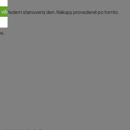
ut všechny cookies
y v předem stanovený den. Nákupy provedené po tomto
os.