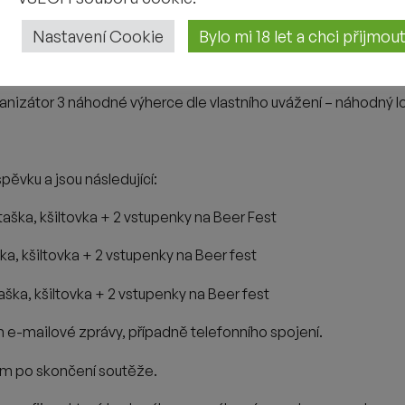
Nastavení Cookie
Bylo mi 18 let a chci přijmo
ecifikovány v soutěžním
příspěvku. Soutěž bude ukončena vžd
anizátor 3 náhodné výherce dle vlastního uvážení – náhodný l
pěvku a jsou následující:
taška, kšiltovka + 2 vstupenky na Beer Fest
ška, kšiltovka + 2 vstupenky na Beer fest
aška, kšiltovka + 2 vstupenky na Beer fest
m e-mailové zprávy, případně telefonního spojení
.
cem po skončení soutěže.