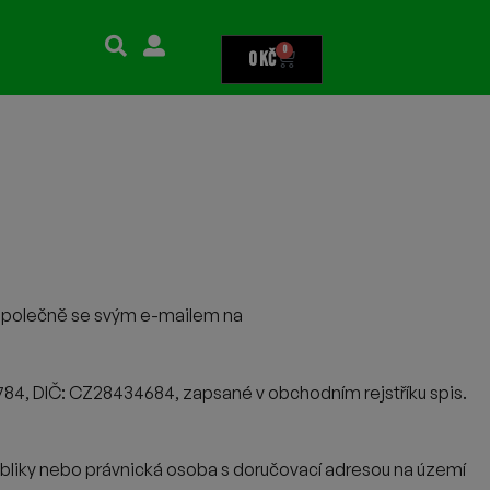
0
0
Kč
společně se svým e-mailem na
4784, DIČ: CZ28434684, zapsané v obchodním rejstříku spis.
liky nebo právnická osoba s doručovací adresou na území