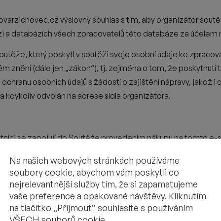
vovarzichovec.cz
výslovný souhlas s tím, aby organizátor sou
zi a databázích všech
zpracovatelů této databáze za účelem 
outěže, který poskytl v soutěži
svoje osobní údaje ke zpracová
m znění (dále jen „zákon“), tj.
zejména o tom, že poskytnutí t
o ochranu osobních údajů s žádostí o
zajištění nápravy, jakož i 
kdykoliv odvolán na adrese sídla organizátora.
níci se zapojují do
Soutěže provedením nákupu na tomto e-sho
edených podmínek pro účast v soutěži (tj. závaznou objednávk
Na našich webových stránkách používáme
soubory cookie, abychom vám poskytli co
 zařazen do slosování o výhry v soutěži; není nicméně povinen 
nejrelevantnější služby tím, že si zapamatujeme
vaše preference a opakované návštěvy. Kliknutím
na tlačítko „Přijmout“ souhlasíte s používáním
do slosování opakovaně. 1 uskutečněný a uhrazený nákup = 1 z
VŠECH souborů cookie.