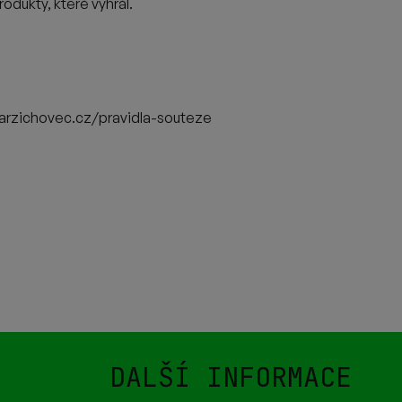
dukty, které vyhrál.
varzichovec.cz/pravidla-souteze
DALŠÍ INFORMACE