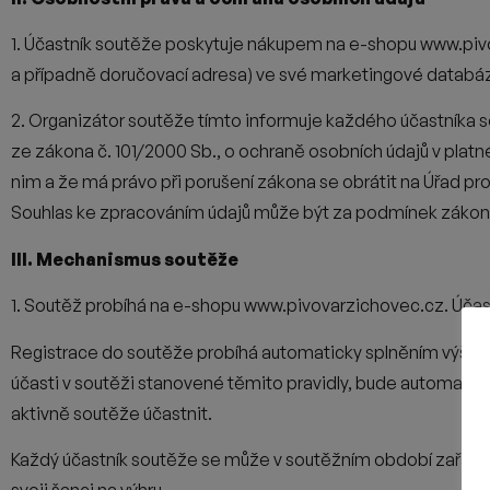
1. Účastník soutěže poskytuje nákupem na e-shopu www.pi
a případně doručovací adresa) ve své marketingové databá
2. Organizátor soutěže tímto informuje každého účastníka s
ze
zákona č. 101/2000 Sb., o ochraně osobních údajů v platné
nim a
že má právo při porušení zákona se obrátit na Úřad pr
Souhlas ke
zpracováním údajů může být za podmínek zákona 
III. Mechanismus soutěže
1. Soutěž probíhá na e-shopu www.pivovarzichovec.cz. Účast
Registrace do soutěže probíhá automaticky splněním výše uv
účasti v soutěži stanovené těmito pravidly, bude automaticky
aktivně soutěže účastnit.
Každý účastník soutěže se může v soutěžním období zařadit 