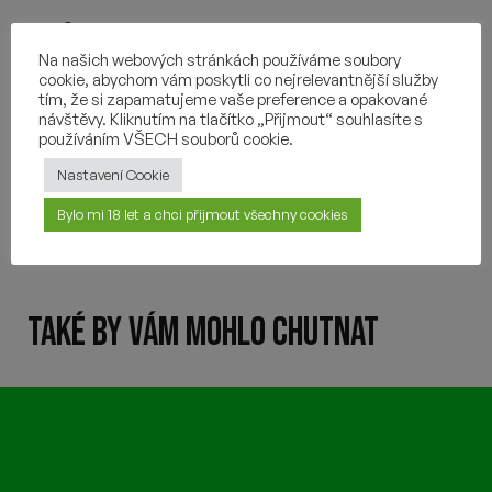
VÍCE O PIVU
Na našich webových stránkách používáme soubory
cookie, abychom vám poskytli co nejrelevantnější služby
POUŽITÉ CHMELY
tím, že si zapamatujeme vaše preference a opakované
návštěvy. Kliknutím na tlačítko „Přijmout“ souhlasíte s
používáním VŠECH souborů cookie.
SLOŽENÍ
Nastavení Cookie
DALŠÍ INFORMACE
Bylo mi 18 let a chci přijmout všechny cookies
TAKÉ BY VÁM MOHLO CHUTNAT