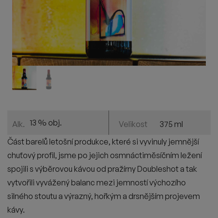
13 % obj.
375 ml
Alk.
Velikost
Část barelů letošní produkce, které si vyvinuly jemnější
chuťový profil, jsme po jejich osmnáctiměsíčním ležení
spojili s výběrovou kávou od pražírny Doubleshot a tak
vytvořili vyvážený balanc mezi jemností výchozího
silného stoutu a výrazný, hořkým a drsnějším projevem
kávy.