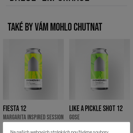
TAKÉ BY VÁM MOHLO CHUTNAT
FIESTA 12
LIKE A PICKLE SHOT 12
MARGARITA INSPIRED SESSION
GOSE
SOUR IPA
115
Kč
Na našich webových stránkách používáme soubory