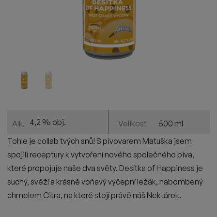
4,2 % obj.
500 ml
Alk.
Velikost
Tohle je collab tvých snů! S pivovarem Matuška jsem
spojili receptury k vytvoření nového společného piva,
které propojuje naše dva světy. Desítka of Happiness je
suchý, svěží a krásně voňavý výčepní ležák, nabombený
chmelem Citra, na které stojí právě náš Nektárek.