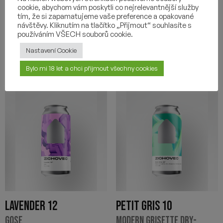
113
Kč
cookie, abychom vám poskytli co nejrelevantnější služby
-
+
tím, že si zapamatujeme vaše preference a opakované
-
+
návštěvy. Kliknutím na tlačítko „Přijmout“ souhlasíte s
používáním VŠECH souborů cookie.
Nastavení Cookie
Bylo mi 18 let a chci přijmout všechny cookies
LAVENDER 12
PETIT GRIS 10
GOSE
MODERN GRISETTE DRY-