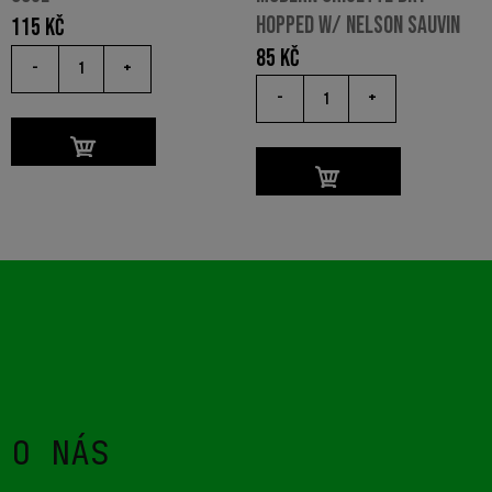
HOPPED W/ NELSON SAUVIN
115
Kč
85
Kč
-
+
-
+
O NÁS